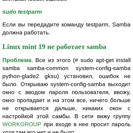
s
udo
testparm
Если вы передадите команду testparm, Samba
должна работать.
Linux mint 19 не работает samba
Проблема
. Все из этого (# sudo apt-get install
samba samba-common system-config-samba
python-glade2 gksu) установил, ошибок не
было. Открываю system-config-samba выходит
окно с вводом пароля пользователя, ввожу,
окно пропадает и на этом все, ничего больше
не открывается дальше, никаких окон с
настройкой этой самбы. В сети вижу группу
WORKGROUP
при входе в нее просит пароль
хотя там его нет и не было.